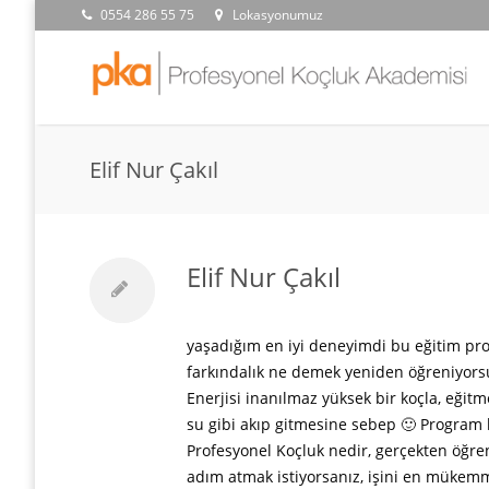
0554 286 55 75
Lokasyonumuz
Elif Nur Çakıl
Elif Nur Çakıl
yaşadığım en iyi deneyimdi bu eğitim pro
farkındalık ne demek yeniden öğreniyors
Enerjisi inanılmaz yüksek bir koçla, eğit
su gibi akıp gitmesine sebep 🙂 Program bi
Profesyonel Koçluk nedir, gerçekten öğren
adım atmak istiyorsanız, işini en mükemm