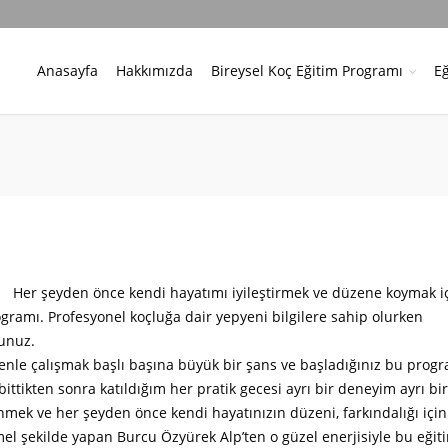
Anasayfa
Hakkımızda
Bireysel Koç Eğitim Programı
Eğ
Her şeyden önce kendi hayatımı iyileştirmek ve düzene koymak i
gramı. Profesyonel koçluğa dair yepyeni bilgilere sahip olurken
unuz.
menle çalışmak başlı başına büyük bir şans ve başladığınız bu prog
ttikten sonra katıldığım her pratik gecesi ayrı bir deneyim ayrı bir 
mek ve her şeyden önce kendi hayatınızın düzeni, farkındalığı için
el şekilde yapan Burcu Özyürek Alp’ten o güzel enerjisiyle bu eğit