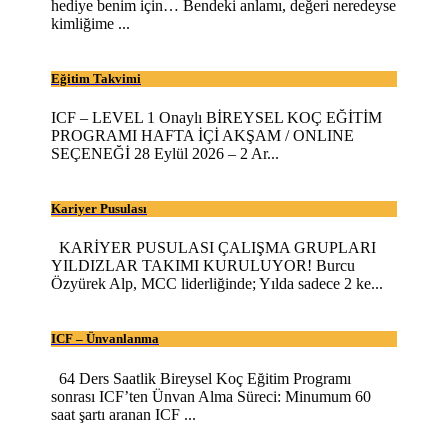
hediye benim için… Bendeki anlamı, değeri neredeyse
kimliğime ...
Eğitim Takvimi
ICF – LEVEL 1 Onaylı BİREYSEL KOÇ EĞİTİM
PROGRAMI HAFTA İÇİ AKŞAM / ONLINE
SEÇENEĞİ 28 Eylül 2026 – 2 Ar...
Kariyer Pusulası
KARİYER PUSULASI ÇALIŞMA GRUPLARI
YILDIZLAR TAKIMI KURULUYOR! Burcu
Özyürek Alp, MCC liderliğinde; Yılda sadece 2 ke...
ICF – Ünvanlanma
64 Ders Saatlik Bireysel Koç Eğitim Programı
sonrası ICF’ten Ünvan Alma Süreci: Minumum 60
saat şartı aranan ICF ...