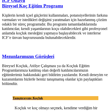
ICF Onaylı
Bireysel Koç Eğitim Programı
Kişilerin kendi içsel güçlerini kullanmaları, potansiyellerinin farkına
varmaları ve istedikleri değişimi yaratmaları için hazırlanmış çözüm
odaklı bir süreç programıdır. Bu programı tamamladıklarında
katılımcılar, kendi yaşamlarının koçu olabilecekleri gibi profesyonel
anlamda koçluk mesleğini yapmaya başlayabilecek ve isterlerse
ICF’e ünvan başvurusunda bulunabileceklerdir.
Mezunlarımızın Görüşleri
Bireysel Koçluk, Atölye Çalışması ya da Koçluk Eğitim
Programlarımıza katılmış olan değerli katılımcılarımızın
eğitimlerimiz hakkındaki geri bildirim yazılarıdır. Kendi deneyim ve
kazanımlarını bizlerle henüz tanışmamış olanlar için paylaştıkları
bölümdür.
Tanıştırayım; Koçluk
Koçluk ve koç olmayı seçmek, kendime verdiğim bir